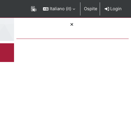
Italiano ‎(it)‎
Ospite
Login
Blocchi
rizione del corso