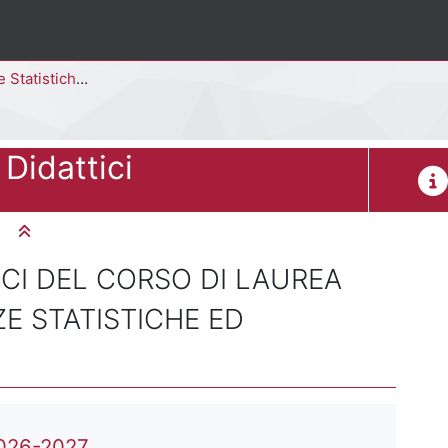
ed Economiche [F8206B - F8204B]
Didattici
Desc
Minimizza tutto
CI DEL CORSO DI LAUREA
ZE STATISTICHE ED
File
2026-2027