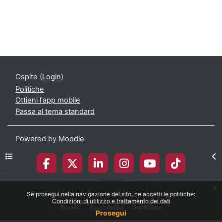
Ospite (
Login
)
Politiche
Ottieni l'app mobile
Passa al tema standard
Powered by
Moodle
Apri indice del corso
Apr
x
© 2026 Università degli Studi di Milano-Bicocca
Se prosegui nella navigazione del sito, ne accetti le politiche:
Condizioni di utilizzo e trattamento dei dati
Privacy
Accessibilità
Statistiche
Prosegui