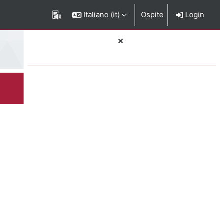
Italiano ‎(it)‎
Ospite
Login
Blocchi
rizione del corso