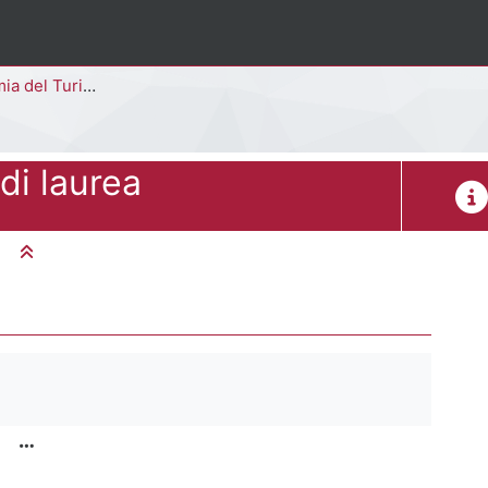
rismo [F7602M - F7601M]
di laurea
Desc
Minimizza tutto