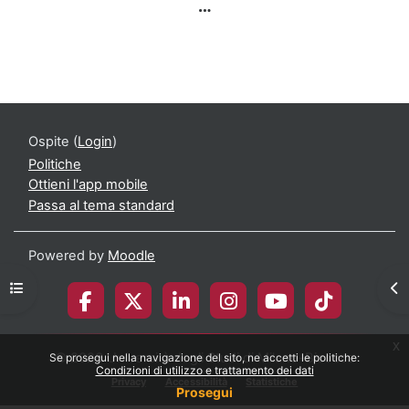
Ospite (
Login
)
Politiche
Ottieni l'app mobile
Passa al tema standard
Powered by
Moodle
Apri indice del corso
Apr
x
© 2026 Università degli Studi di Milano-Bicocca
Se prosegui nella navigazione del sito, ne accetti le politiche:
Condizioni di utilizzo e trattamento dei dati
Privacy
Accessibilità
Statistiche
Prosegui