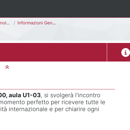
- E3401Q]
Informazioni Generali del Corso di Studi
Desc
Minimizza tutto
00, aula U1-03
, si svolgerà l'incontro
l momento perfetto per ricevere tutte le
ità internazionale e per chiarire ogni