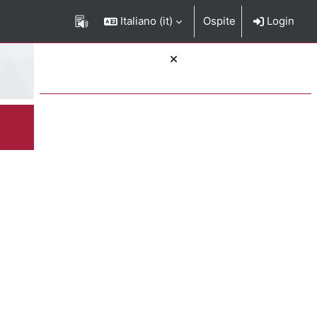
Italiano ‎(it)‎
Ospite
Login
Blocchi
rizione del corso