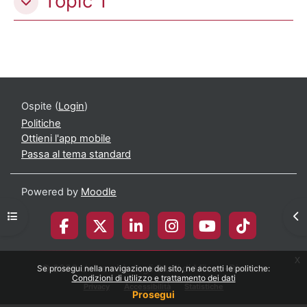
Topic 1
Ospite (
Login
)
Politiche
Ottieni l'app mobile
Passa al tema standard
Powered by
Moodle
Apri indice del corso
Apr
x
© 2026 Università degli Studi di Milano-Bicocca
Se prosegui nella navigazione del sito, ne accetti le politiche:
Condizioni di utilizzo e trattamento dei dati
Privacy
Accessibilità
Statistiche
Prosegui