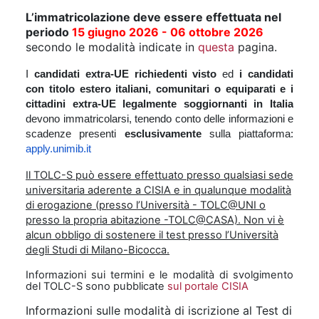
L’immatricolazione deve essere effettuata nel
periodo
15 giugno 2026 - 06 ottobre 2026
secondo le modalità indicate in
questa
pagina.
I
candidati extra-UE richiedenti visto
ed
i candidati
con titolo estero italiani, comunitari o equiparati e i
cittadini extra-UE legalmente soggiornanti in Italia
devono immatricolarsi, tenendo conto delle informazioni e
scadenze presenti
esclusivamente
sulla piattaforma:
apply.unimib.it
Il TOLC-S può essere effettuato presso qualsiasi sede
universitaria aderente a CISIA e in qualunque modalità
di erogazione (presso l’Università - TOLC@UNI o
presso la propria abitazione -TOLC@CASA). Non vi è
alcun obbligo di sostenere il test presso l’Università
degli Studi di Milano-Bicocca.
Informazioni sui termini e le modalità di svolgimento
del TOLC-S sono pubblicate
sul portale CISIA
Informazioni sulle modalità di iscrizione al Test di