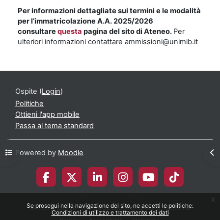
Per informazioni dettagliate sui termini e le modalità
per l’immatricolazione A.A. 2025/2026
consultare
questa
pagina del sito di Ateneo.
Per
ulteriori informazioni contattare ammissioni@unimib.it
Ospite (
Login
)
Politiche
Ottieni l'app mobile
Passa al tema standard
Apri indice del corso
Apr
Powered by
Moodle
x
Se prosegui nella navigazione del sito, ne accetti le politiche:
© 2026 Università degli Studi di Milano-Bicocca
Condizioni di utilizzo e trattamento dei dati