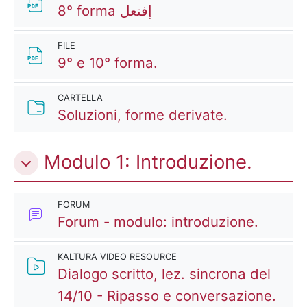
File
8° forma إفتعل
FILE
File
9° e 10° forma.
CARTELLA
Cartella
Soluzioni, forme derivate.
Modulo 1: Introduzione.
FORUM
Forum - modulo: introduzione.
KALTURA VIDEO RESOURCE
Dialogo scritto, lez. sincrona del
Kalt
14/10 - Ripasso e conversazione.