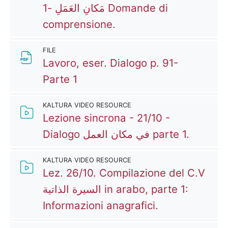
مَكانِ العَمَلِ -1 Domande di
Kaltura Video Resourc
comprensione.
FILE
Lavoro, eser. Dialogo p. 91-
File
Parte 1
KALTURA VIDEO RESOURCE
Lezione sincrona - 21/10 -
Kaltura
Dialogo في مكان العمل parte 1.
KALTURA VIDEO RESOURCE
Lez. 26/10. Compilazione del C.V
السيرة الذاتية in arabo, parte 1:
Kaltura Video
Informazioni anagrafici.