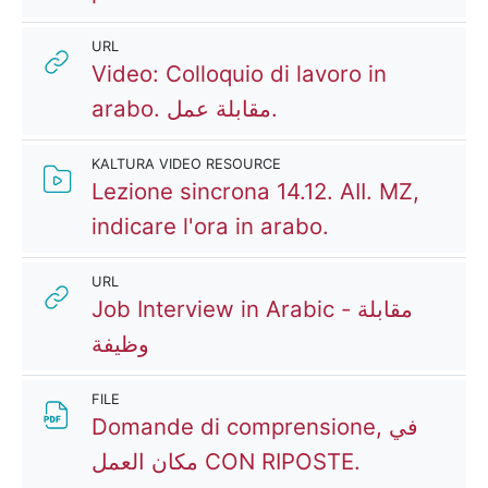
URL
Video: Colloquio di lavoro in
URL
arabo. مقابلة عمل.
KALTURA VIDEO RESOURCE
Lezione sincrona 14.12. AII. MZ,
Kaltura Video 
indicare l'ora in arabo.
URL
Job Interview in Arabic - مقابلة
URL
وظيفة
FILE
Domande di comprensione, في
File
مكان العمل CON RIPOSTE.