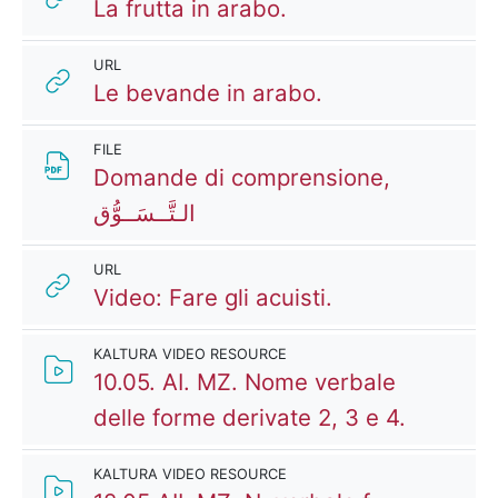
URL
La frutta in arabo.
URL
URL
Le bevande in arabo.
FILE
Domande di comprensione,
File
الـتَّــسَــوُّق
URL
URL
Video: Fare gli acuisti.
KALTURA VIDEO RESOURCE
10.05. AI. MZ. Nome verbale
Kaltura 
delle forme derivate 2, 3 e 4.
KALTURA VIDEO RESOURCE