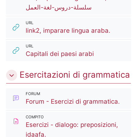
URL
سلسلة-دروس-لغة-العمل
URL
URL
link2, imparare lingua araba.
URL
URL
Capitali dei paesi arabi
Esercitazioni di grammatica
FORUM
Forum - Esercizi di grammatica.
COMPITO
Esercizi - dialogo: preposizioni,
Compito
idaafa.