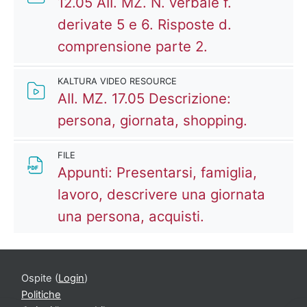
12.05 AII. MZ. N. verbale f.
derivate 5 e 6. Risposte d.
Kaltura Video 
comprensione parte 2.
KALTURA VIDEO RESOURCE
AII. MZ. 17.05 Descrizione:
Kaltura 
persona, giornata, shopping.
FILE
Appunti: Presentarsi, famiglia,
lavoro, descrivere una giornata
File
una persona, acquisti.
Ospite (
Login
)
Politiche