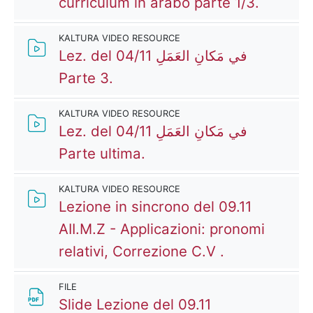
Kaltura
curriculum in arabo parte 1/3.
KALTURA VIDEO RESOURCE
Lez. del 04/11 في مَكانِ العَمَلِ
Kaltura Video Resource
Parte 3.
KALTURA VIDEO RESOURCE
Lez. del 04/11 في مَكانِ العَمَلِ
Kaltura Video Resource
Parte ultima.
KALTURA VIDEO RESOURCE
Lezione in sincrono del 09.11
AII.M.Z - Applicazioni: pronomi
Kaltura Vide
relativi, Correzione C.V .
FILE
Slide Lezione del 09.11