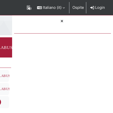
Italiano ‎(it)‎
Ospite
Login
Blocchi
e del corso
LABUS
ione del corso
LABUS
ione del corso
LABUS
crizione del corso