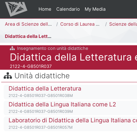
Vai al contenuto principale
Home
Calendario
My Media
Percorso della pagina
Area di Scienze della Formazione
Corso di Laurea Magistrale a Ciclo Unico (5 anni)
Scienze della Formazione Primar
Didattica della Letteratura e Didattica della Lingua Italiana come L2 con Laboratorio
Insegnamento con unità didattiche
Titolo del corso
Codice identificativo del corso
2122-4-G8501R037
Salta Unità didattiche
Blocchi
Unità didattiche
Titolo del corso
Didattica della Letteratura
Codice identificativo del corso
2122-4-G8501R037-G8501R038M
Titolo del corso
Didattica della Lingua Italiana come L2
Codice identificativo del corso
2122-4-G8501R037-G8501R039M
Titolo del corso
Laboratorio di Didattica della Lingua Italiana
Codice identificativo del corso
2122-4-G8501R037-G8501R057M