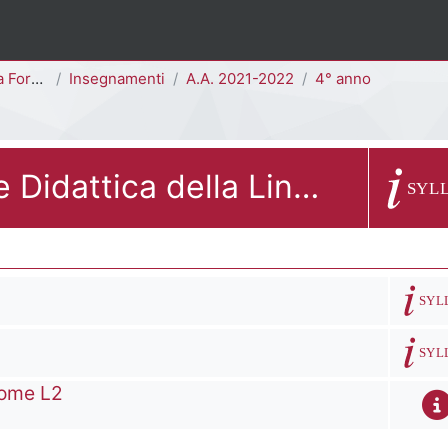
ia [G8501R]
Insegnamenti
A.A. 2021-2022
4° anno
Didattica della Letteratura e Didattica della Lingua Italiana come L2 con Laboratorio
Descrizion
SYL
Descriz
SYL
Descriz
SYL
 come L2
Des