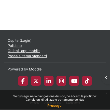
Corso: Storia della Pedagogia e delle Istit
Ospite (
Login
)
Politiche
Ottieni l'app mobile
Passa al tema standard
Powered by
Moodle
Apr
x
© 2026 Università degli Studi di Milano-Bicocca
Se prosegui nella navigazione del sito, ne accetti le politiche:
Condizioni di utilizzo e trattamento dei dati
Privacy
Accessibilità
Statistiche
Prosegui