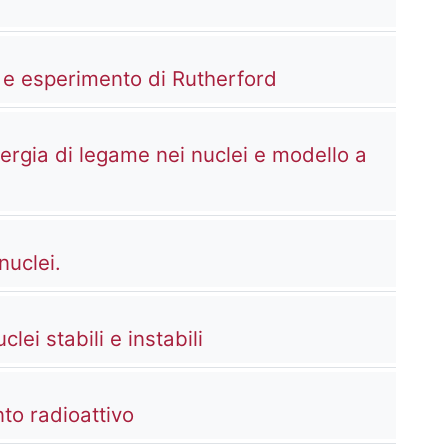
Kaltura Video Re
o e esperimento di Rutherford
nergia di legame nei nuclei e modello a
Kaltura Video Resource
nuclei.
Kaltura Video Resource
lei stabili e instabili
Kaltura Video Resource
to radioattivo