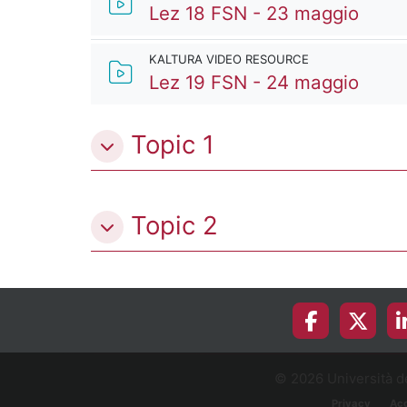
Kaltu
Lez 18 FSN - 23 maggio
KALTURA VIDEO RESOURCE
Kaltu
Lez 19 FSN - 24 maggio
Topic 1
Topic 2
© 2026 Università de
Privacy
Acc