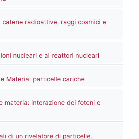
: catene radioattive, raggi cosmici e
ura Video Resource
Kaltura Vide
oni nucleari e ai reattori nucleari
Kaltura Video Re
e Materia: particelle cariche
e materia: interazione dei fotoni e
ura Video Resource
Kaltura Video 
i di un rivelatore di particelle.