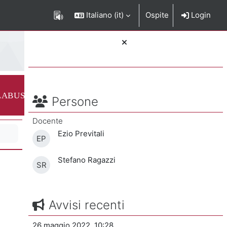
Italiano ‎(it)‎
Ospite
Login
Blocchi
e del corso
LABUS
Salta Persone
Persone
Docente
Ezio Previtali
EP
Stefano Ragazzi
SR
Salta Avvisi recenti
Avvisi recenti
26 maggio 2022, 10:28