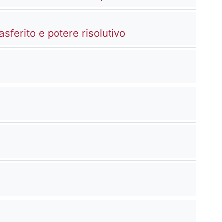
Kaltura Video Reso
asferito e potere risolutivo
deo Resource
Video Resource
Video Resource
Video Resource
ideo Resource