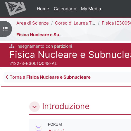
Vai al contenuto principale
Home
Calendario
My Media
Percorso della pagina
Area di Scienze
Corso di Laurea Triennale
Fisica [E3005Q - E3
Apri indice del corso
Fisica Nucleare e Subnucleare - AL
Insegnamento con partizioni
Titolo del corso
Fisica Nucleare e Subnucle
Codice identificativo del corso
2122-3-E3001Q048-AL
Blocchi
Torna a
Fisica Nucleare e Subnucleare
Schema della sezione
Introduzione
FORUM