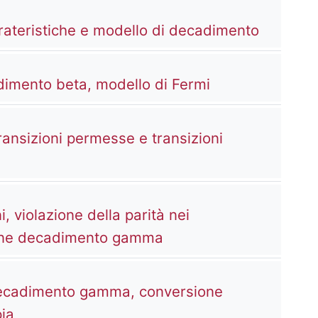
Kaltura 
ateristiche e modello di decadimento
Kaltura Video 
dimento beta, modello di Fermi
ansizioni permesse e transizioni
rce
i, violazione della parità nei
Kaltura Video Resourc
ione decadimento gamma
 decadimento gamma, conversione
Kaltura Video Resource
pia