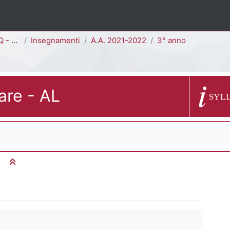
001Q]
Insegnamenti
A.A. 2021-2022
3° anno
are - AL
Descrizion
SYL
Minimizza tutto