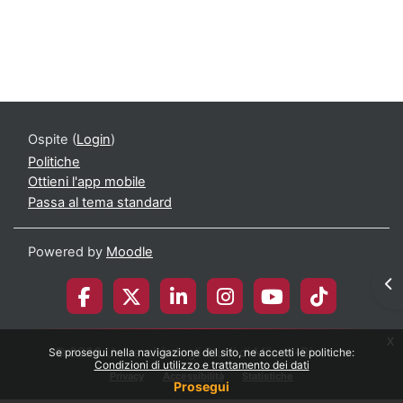
Corso: Medicina Legale e Storia della Odon
Ospite (
Login
)
Politiche
Ottieni l'app mobile
Passa al tema standard
Powered by
Moodle
Apr
x
© 2026 Università degli Studi di Milano-Bicocca
Se prosegui nella navigazione del sito, ne accetti le politiche:
Condizioni di utilizzo e trattamento dei dati
Privacy
Accessibilità
Statistiche
Prosegui