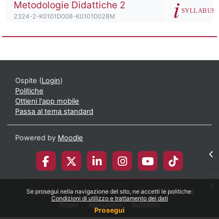
Titolo del corso
Metodologie Didattiche 2
Descrizione de
SYLLABUS
Codice identificativo del corso
2324-2-K0101D008-K0101D028M
Corso: Metodologie Didattiche nelle Scienz
Ospite (
Login
)
Politiche
Ottieni l'app mobile
Passa al tema standard
Powered by
Moodle
Apr
x
© 2026 Università degli Studi di Milano-Bicocca
Se prosegui nella navigazione del sito, ne accetti le politiche:
Condizioni di utilizzo e trattamento dei dati
Privacy
Accessibilità
Statistiche
Prosegui