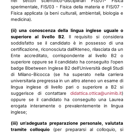
nei settori scientifico-disciplinari FIS/01- Fisica
sperimentale, FIS/03 - Fisica della materia e FIS/07 -
Fisica applicata (a beni culturali, ambientali, biologia e
medicina).
(ii) una conoscenza della lingua inglese uguale o
superiore al livello B2
. Il requisito si considera
soddisfatto se il candidato è in possesso di una
certificazione, riconosciuta dall’Ateneo, rilasciata da un
Ente accreditato, corrispondente al livello B2 o
superiore oppure se il candidato ha conseguito l'open
badge Bbetween Inglese B2 dell’Università degli Studi
di Milano-Bicocca (se ha superato nella carriera
universitaria pregressa in un altro ateneo un esame di
lingua inglese di livello pari o superiore a B2 si
suggerisce di contattare
didattica.ottica@unimib.it
)
oppure se il candidato ha conseguito una Laurea
erogata interamente o prevalentemente in lingua
inglese;
(iii) un'adeguata preparazione personale, valutata
tramite colloquio
(per prepararsi al colloquio, si