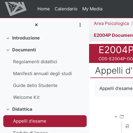
Vai al contenuto principale
Home
Calendario
My Media
Percorso della pag
Area Psicologica
E2004P Documen
Introduzione
Minimizza
Titolo del corso
E2004P
Documenti
Minimizza
Codice identificativo
CDS-E2004P-D
Regolamenti didattici
Appelli 
Manifesti annuali degli studi
Aggregazione dei
Guide dello Studente
Appelli d'esame
Welcome Kit
Didattica
Minimizza
Appelli d'esame
Sedute di laurea