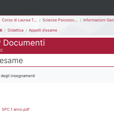
ina
Corso di Laurea Triennale
Scienze Psicosociali della Comunicazione [E2006P - E2004P]
Informazioni Generali del Corso di Studi
ti
Didattica
Appelli d'esame
 Documenti
 del corso
OC
d'esame
 criteri
 degli insegnamenti
SPC 1 anno.pdf