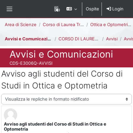
Vai al contenuto principale
Ospite
Login
Pannello laterale
Percorso della pagina
Area di Scienze
Corso di Laurea Triennale
Ottica e Optometria [E3006Q - E3002Q]
Avvisi e Comunicazioni
CORSO DI LAUREA IN OTTICA E OPTOMETRIA
Avvisi
Avviso agli stu
Titolo del corso
Avvisi e Comunicazioni
Codice identificativo del corso
CDS-E3006Q-AVVISI
Avviso agli studenti del Corso di
Studi in Ottica e Optometria
Modalità visualizzazione
Avviso agli studenti del Corso di Studi in Ottica e
Numero di risposte: 0
Optometria