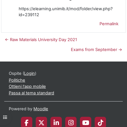
https://elearning.unimib.it/mod/folder/view.php?
id=239112
Permalink
← Raw Materials University Day 2021
Exams from September →
Ospite (
Login
)
Politiche
Ottieni l'app mobile
Passa al tema standard
Powered by
Moodle
Apri indice del corso