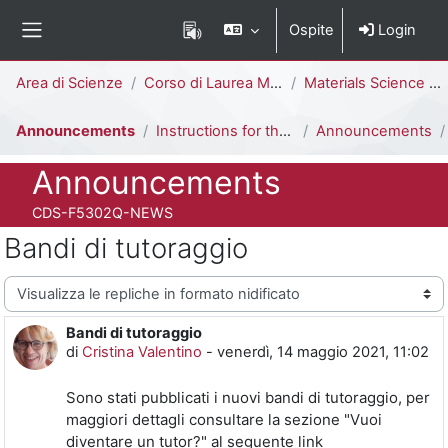
Vai al contenuto principale
Ospite
Login
Pannello laterale
Percorso della pagina
Area di Scienze
Corso di Laurea Magistrale
Materials Science [F5302Q]
Announcements
Instructions for the beginning of the semester
Announcements
Titolo del corso
Announcements
Codice identificativo del corso
CDS-F5302Q-NEWS
Bandi di tutoraggio
Modalità visualizzazione
Bandi di tutoraggio
Numero di risposte: 0
di
Cristina Valentino
-
venerdì, 14 maggio 2021, 11:02
Sono stati pubblicati i nuovi bandi di tutoraggio, per
maggiori dettagli consultare la sezione "Vuoi
diventare un tutor?" al seguente link