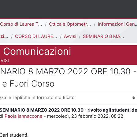
ina
Corso di Laurea Triennale
Ottica e Optometria [E3006Q - E3002Q]
Informazioni Generali del Corso di Studi
Avvisi e Comunicazioni
CORSO DI LAUREA IN OTTICA E OPTOMETRIA
Avvisi
SEMINARIO 8 MARZO 2022 ORE 10.30 - rivolto agli studenti del I, III anno e Fuori Corso
e Comunicazioni
 del corso
VISI
NARIO 8 MARZO 2022 ORE 10.30 - rivo
 e Fuori Corso
visualizzazione
SEMINARIO 8 MARZO 2022 ORE 10.30 - rivolto agli studenti del I
Numero di risposte: 0
di
Paola Iannaccone
-
mercoledì, 23 febbraio 2022, 08:22
Cari studenti,