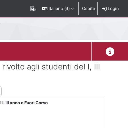
Italiano ‎(it)‎
Ospite
Login
Descrizion
lto agli studenti del I, III
, III anno e Fuori Corso