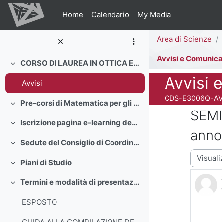
Vai al contenuto principale
Home
Calendario
My Media
Percorso della pag
Area di Scienze
CORSO DI LAUREA IN OTTICA E OPTOMETRIA
Minimizza
Titolo del corso
Avvisi 
Avvisi
Codice identificativo
CDS-E3006Q-AV
Pre-corsi di Matematica per gli immatricolati dell'A.A. 2025/2026
Minimizza
SEMI
Iscrizione pagina e-learning degli insegnamenti
Minimizza
anno
Sedute del Consiglio di Coordinamento Didattico A.A. 2025/2026
Minimizza
Modalità 
Piani di Studio
Minimizza
Termini e modalità di presentazione dei piani di studio A.A. 2025/2026
Minimizza
ESPOSTO
GUIDA ALLA COMPILAZIONE DEL PIANO DI STUDI