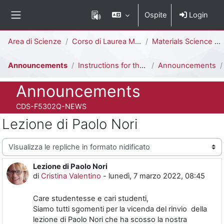
Vai al contenuto principale
Ospite
Login
Pannello laterale
Percorso della pagina
Area di Scienze
Corso di Laurea Magistrale
Materials Science [F5302Q]
Announcements
Instructions for the beginning of the semester
Announcements
Titolo del corso
Announcements
Codice identificativo del corso
CDS-F5302Q-NEWS
Lezione di Paolo Nori
Modalità visualizzazione
Lezione di Paolo Nori
Numero di risposte: 0
di
Cristina Valentino
-
lunedì, 7 marzo 2022, 08:45
Care studentesse e cari studenti,
Siamo tutti sgomenti per la vicenda del rinvio della
lezione di Paolo Nori che ha scosso la nostra