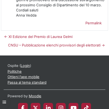
giorni e promuoverò una discussione sull'argomento
al prossimo Consiglio di Dipartimento del 10 marzo.
Cordiali saluti
Anna Vedda
Permalink
← XI Edizione del Premio di Laurea Gelmi
CNSU – Pubblicazione elenchi provvisori degli elettorati →
Ospite (
Login
)
Politiche
Ottieni l'app mobile
Passa al tema standard
Powered by
Moodle
Apri indice del corso