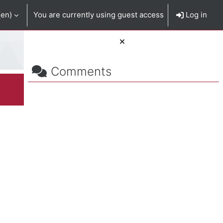
en)‎
You are currently using guest access
Log in
Skip Comments
Blocks
Comments
rse summary