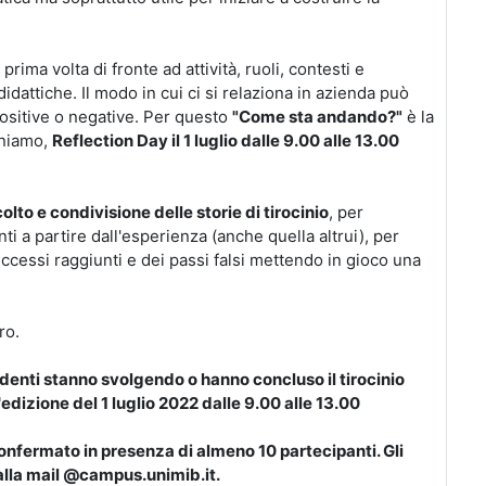
prima volta di fronte ad attività, ruoli, contesti e
dattiche. Il modo in cui ci si relaziona in azienda può
ositive o negative.
Per questo
"Come sta andando?"
è la
oniamo,
Reflection Day il 1 luglio dalle 9.00 alle 13.00
olto e
con
divisione delle storie di tirocinio
, per
ti a partire dall'esperienza (anche quella altrui), per
ccessi raggiunti e dei passi falsi mettendo in gioco una
ro.
studenti stanno svolgendo o hanno concluso il tirocinio
'edizione del
1 luglio 2022 dalle 9.00 alle 13.00
confermato in presenza di almeno 10 partecipanti. Gli
 alla mail @campus.unimib.it.