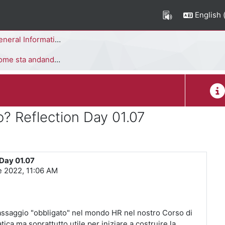
English ‎(
neral Information
ta andando il tirocinio? Reflection Day 01.07
Cou
o? Reflection Day 01.07
 Day 01.07
e 2022, 11:06 AM
assaggio "obbligato" nel mondo HR nel nostro Corso di
tica ma soprattutto utile per iniziare a costruire la