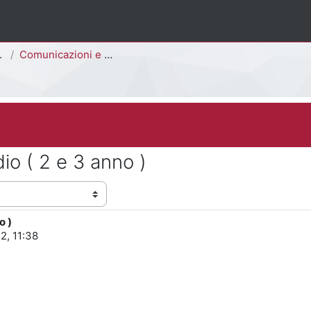
Comunicazioni e Avvisi
io ( 2 e 3 anno )
o )
2, 11:38