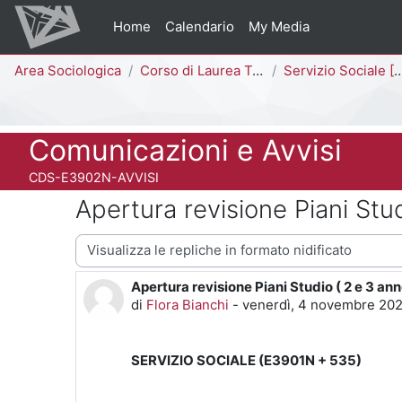
Vai al contenuto principale
Home
Calendario
My Media
Percorso della pagina
Area Sociologica
Corso di Laurea Triennale
Servizio Sociale [E3902N - E3901N]
Titolo del corso
Comunicazioni e Avvisi
Codice identificativo del corso
CDS-E3902N-AVVISI
Apertura revisione Piani Stud
Modalità visualizzazione
Apertura revisione Piani Studio ( 2 e 3 ann
Numero di risposte: 0
di
Flora Bianchi
-
venerdì, 4 novembre 202
SERVIZIO SOCIALE (E3901N + 535)