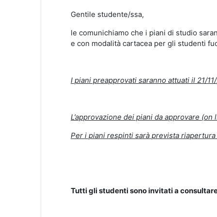
Gentile studente/ssa,
le comunichiamo che i piani di studio sara
e con modalità cartacea per gli studenti fu
I piani preapprovati saranno attuati il 21/1
L’approvazione dei piani da approvare (on l
Per i piani respinti sarà prevista riapertur
Tutti gli studenti sono invitati a consultar