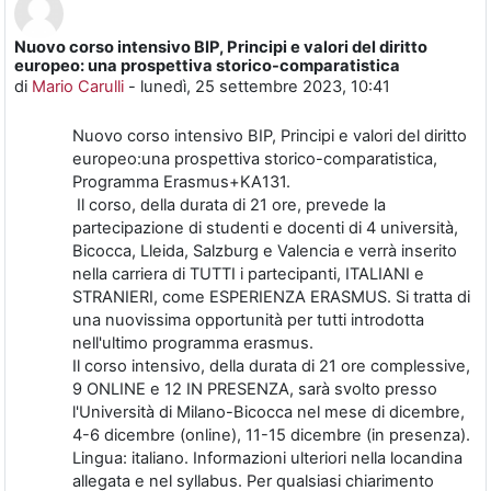
Nuovo corso intensivo BIP, Principi e valori del diritto
Numero di risposte: 0
europeo: una prospettiva storico-comparatistica
di
Mario Carulli
-
lunedì, 25 settembre 2023, 10:41
Nuovo corso intensivo BIP, Principi e valori del diritto
europeo:una prospettiva storico-comparatistica,
Programma Erasmus+KA131.
Il corso, della durata di 21 ore, prevede la
partecipazione di studenti e docenti di 4 università,
Bicocca, Lleida, Salzburg e Valencia e verrà inserito
nella carriera di TUTTI i partecipanti, ITALIANI e
STRANIERI, come ESPERIENZA ERASMUS. Si tratta di
una nuovissima opportunità per tutti introdotta
nell'ultimo programma erasmus.
Il corso intensivo, della durata di 21 ore complessive,
9 ONLINE e 12 IN PRESENZA, sarà svolto presso
l'Università di Milano-Bicocca nel mese di dicembre,
4-6 dicembre (online), 11-15 dicembre (in presenza).
Lingua: italiano. Informazioni ulteriori nella locandina
allegata e nel syllabus. Per qualsiasi chiarimento