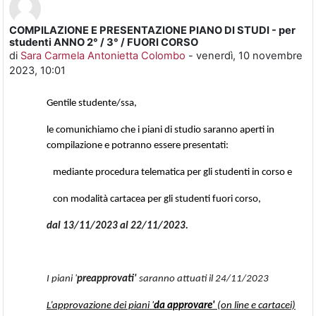
COMPILAZIONE E PRESENTAZIONE PIANO DI STUDI - per
Numero di risposte: 0
studenti ANNO 2° / 3° / FUORI CORSO
di
Sara Carmela Antonietta Colombo
-
venerdì, 10 novembre
2023, 10:01
Gentile studente/ssa,
le comunichiamo che i piani di studio saranno aperti in
compilazione e potranno essere presentati:
mediante
procedura telematica per gli studenti in corso e
con modalità cartacea per gli studenti fuori corso,
dal 13/11/2023 al 22/11/2023.
I piani '
preapprovati'
saranno attuati il 24/11/2023
L’approvazione dei piani '
da approvare'
(on line e cartacei)