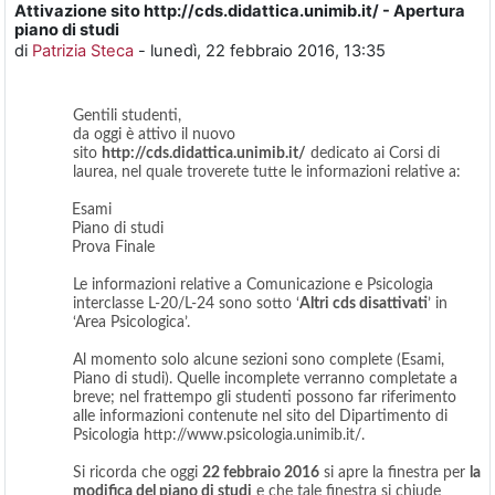
Attivazione sito http://cds.didattica.unimib.it/ - Apertura
Numero di risposte: 0
piano di studi
di
Patrizia Steca
-
lunedì, 22 febbraio 2016, 13:35
Gentili studenti,
da oggi è attivo il nuovo
sito
http://cds.didattica.unimib.it/
dedicato ai Corsi di
laurea, nel quale troverete tutte le informazioni relative a:
·
Esami
·
Piano di studi
·
Prova Finale
Le informazioni relative a Comunicazione e Psicologia
interclasse L-20/L-24 sono sotto ‘
Altri cds disattivati
’ in
‘Area Psicologica’.
Al momento solo alcune sezioni sono complete (Esami,
Piano di studi). Quelle incomplete verranno completate a
breve; nel frattempo gli studenti possono far riferimento
alle informazioni contenute nel sito del Dipartimento di
Psicologia http://www.psicologia.unimib.it/.
Si ricorda che oggi
22 febbraio 2016
si apre la finestra per
la
modifica del piano di studi
e che tale finestra si chiude