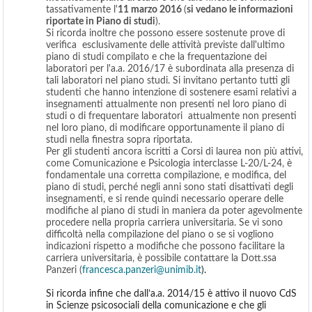
tassativamente l'
11 marzo 2016
(
si vedano le informazioni
riportate in Piano di studi
).
Si ricorda inoltre che possono essere sostenute prove di
verifica esclusivamente delle attività previste dall'ultimo
piano di studi compilato e che la frequentazione dei
laboratori per l'a.a. 2016/17 è subordinata alla presenza di
tali laboratori nel piano studi. Si invitano pertanto tutti gli
studenti che hanno intenzione di sostenere esami relativi a
insegnamenti attualmente non presenti nel loro piano di
studi o di frequentare laboratori attualmente non presenti
nel loro piano, di modificare opportunamente il piano di
studi nella finestra sopra riportata.
Per gli studenti ancora iscritti a Corsi di laurea non più attivi,
come Comunicazione e Psicologia interclasse L-20/L-24, è
fondamentale una corretta compilazione, e modifica, del
piano di studi, perché negli anni sono stati disattivati degli
insegnamenti, e si rende quindi necessario operare delle
modifiche al piano di studi in maniera da poter agevolmente
procedere nella propria carriera universitaria. Se vi sono
difficoltà nella compilazione del piano o se si vogliono
indicazioni rispetto a modifiche che possono facilitare la
carriera universitaria, è possibile contattare la Dott.ssa
Panzeri (
francesca.panzeri
@unimib.it
).
Si ricorda infine che dall’a.a. 2014/15 è attivo il nuovo CdS
in Scienze psicosociali della comunicazione e che gli