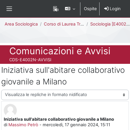
Vai al contenuto principale
Ospite
Login
Pannello laterale
Percorso della pagina
Area Sociologica
Corso di Laurea Triennale
Sociologia [E4002N - E4001N]
Titolo del corso
Comunicazioni e Avvisi
Codice identificativo del corso
CDS-E4002N-AVVISI
Iniziativa sull'abitare collaborativo
giovanile a Milano
Modalità visualizzazione
Iniziativa sull'abitare collaborativo giovanile a Milano
Numero di risposte: 0
di
Massimo Petrò
-
mercoledì, 17 gennaio 2024, 15:11