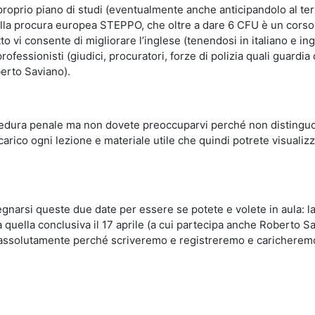
 proprio piano di studi (eventualmente anche anticipandolo al terz
lla procura europea STEPPO, che oltre a dare 6 CFU è un corso d
to vi consente di migliorare l’inglese (tenendosi in italiano e 
fessionisti (giudici, procuratori, forze di polizia quali guardia 
berto Saviano).
edura penale ma non dovete preoccuparvi perché non distinguo 
arico ogni lezione e materiale utile che quindi potrete visuali
egnarsi queste due date per essere se potete e volete in aula: la
 quella conclusiva il 17 aprile (a cui partecipa anche Roberto Sav
 assolutamente perché scriveremo e registreremo e caricheremo