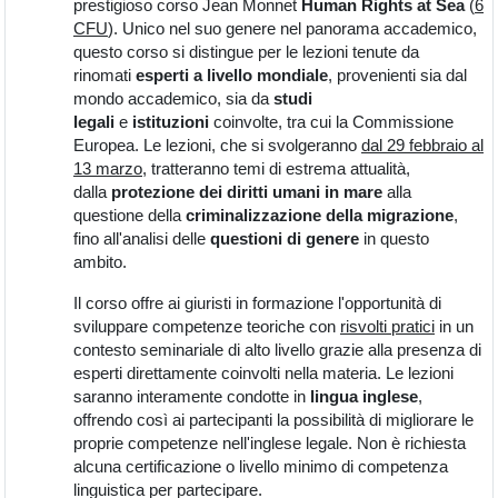
prestigioso corso Jean Monnet
Human Rights at Sea
(
6
CFU
). Unico nel suo genere nel panorama accademico,
questo corso si distingue per le lezioni tenute da
rinomati
esperti a livello mondiale
, provenienti sia dal
mondo accademico, sia da
studi
legali
e
istituzioni
coinvolte, tra cui la Commissione
Europea. Le lezioni, che si svolgeranno
dal 29 febbraio al
13 marzo
, tratteranno temi di estrema attualità,
dalla
protezione dei diritti umani in mare
alla
questione della
criminalizzazione della migrazione
,
fino all'analisi delle
questioni di genere
in questo
ambito.
Il corso offre ai giuristi in formazione l'opportunità di
sviluppare competenze teoriche con
risvolti pratici
in un
contesto seminariale di alto livello grazie alla presenza di
esperti direttamente coinvolti nella materia. Le lezioni
saranno interamente condotte in
lingua inglese
,
offrendo così ai partecipanti la possibilità di migliorare le
proprie competenze nell'inglese legale. Non è richiesta
alcuna certificazione o livello minimo di competenza
linguistica per partecipare.