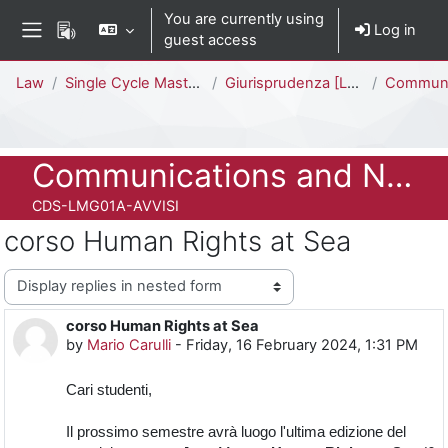
Skip to main content
You are currently using
Log in
guest access
Side panel
Percorso della pagina
Law
Single Cycle Master Degree (5 years)
Giurisprudenza [LMG01A - 581]
Communicati
Course full name
Communications and News
Course ID number
CDS-LMG01A-AVVISI
corso Human Rights at Sea
Display mode
corso Human Rights at Sea
Number of replies: 0
by
Mario Carulli
-
Friday, 16 February 2024, 1:31 PM
Cari studenti,
Il prossimo semestre avrà luogo l'ultima edizione del