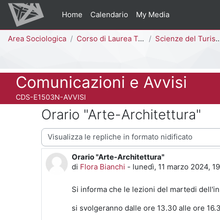
Vai al contenuto principale
Home
Calendario
My Media
Percorso della pagina
Area Sociologica
Corso di Laurea Triennale
Scienze del Turismo e Comunità Locale [E1503N - E1501N]
Titolo del corso
Comunicazioni e Avvisi
Codice identificativo del corso
CDS-E1503N-AVVISI
Orario "Arte-Architettura"
Modalità visualizzazione
Orario "Arte-Architettura"
Numero di risposte: 0
di
Flora Bianchi
-
lunedì, 11 marzo 2024, 19
Si informa che le lezioni del martedi dell
si svolgeranno dalle ore 13.30 alle ore 16.