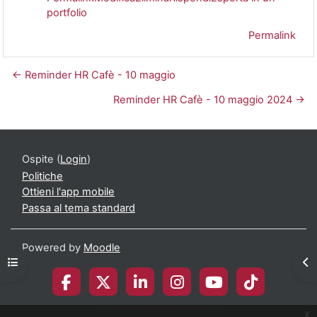
portfolio
Permalink
← Reminder HR Cafè - 10 maggio
Reminder HR Cafè - 10 maggio 2024 →
Ospite (
Login
)
Politiche
Ottieni l'app mobile
Passa al tema standard
Powered by
Moodle
Apri indice del corso
Apr
x