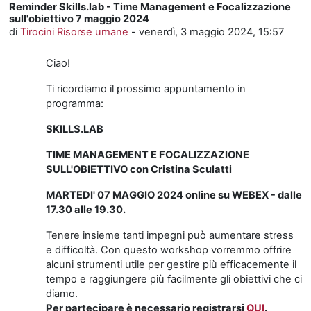
Reminder Skills.lab - Time Management e Focalizzazione
Numero di risposte: 0
sull'obiettivo 7 maggio 2024
di
Tirocini Risorse umane
-
venerdì, 3 maggio 2024, 15:57
Ciao!
Ti ricordiamo il prossimo appuntamento in
programma:
SKILLS.LAB
TIME MANAGEMENT E FOCALIZZAZIONE
SULL'OBIETTIVO con Cristina Sculatti
MARTEDI' 07 MAGGIO 2024 online su WEBEX - dalle
17.30 alle 19.30.
Tenere insieme tanti impegni può aumentare stress
e difficoltà. Con questo workshop vorremmo offrire
alcuni strumenti utile per gestire più efficacemente il
tempo e raggiungere più facilmente gli obiettivi che ci
diamo.
Per partecipare è necessario registrarsi
QUI
.