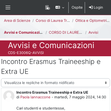
Vai al contenuto principale
Ospite
Login
Pannello laterale
Percorso della pagina
Area di Scienze
Corso di Laurea Triennale
Ottica e Optometria [E3006Q - E3002Q]
Avvisi e Comunicazioni
CORSO DI LAUREA IN OTTICA E OPTOMETRIA
Avvisi
Titolo del corso
Avvisi e Comunicazioni
Codice identificativo del corso
CDS-E3006Q-AVVISI
Incontro Erasmus Traineeship e
Extra UE
Modalità visualizzazione
Incontro Erasmus Traineeship e Extra UE
Numero di risposte: 0
di
Paola Iannaccone
-
martedì, 7 maggio 2024, 14:30
Cari studenti e studentesse,