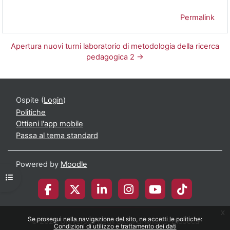
Permalink
Apertura nuovi turni laboratorio di metodologia della ricerca
pedagogica 2 →
Ospite (
Login
)
Politiche
Ottieni l'app mobile
Passa al tema standard
Powered by
Moodle
Apri indice del corso
x
Se prosegui nella navigazione del sito, ne accetti le politiche:
© 2026 Università degli Studi di Milano-Bicocca
Condizioni di utilizzo e trattamento dei dati