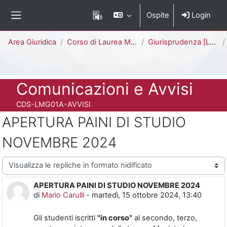
Vai al contenuto principale
Ospite
Login
Pannello laterale
Percorso della pagina
Area Giuridica
Corso di Laurea Magistrale a Ciclo Unico (5 anni)
Giurisprudenza [LMG01A - 581]
Titolo del corso
Comunicazioni e Avvisi
Codice identificativo del corso
CDS-LMG01A-AVVISI
APERTURA PAINI DI STUDIO
NOVEMBRE 2024
Modalità visualizzazione
APERTURA PAINI DI STUDIO NOVEMBRE 2024
Numero di risposte: 0
di
Mario Carulli
-
martedì, 15 ottobre 2024, 13:40
Gli studenti iscritti
"in corso"
al secondo, terzo,