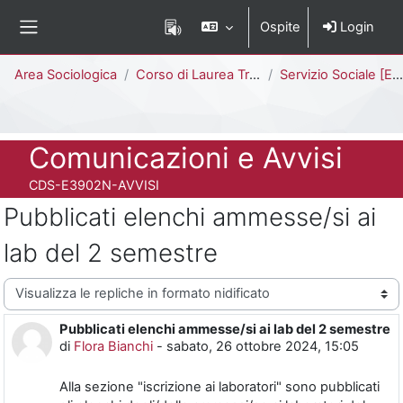
Vai al contenuto principale
Ospite
Login
Pannello laterale
Percorso della pagina
Area Sociologica
Corso di Laurea Triennale
Servizio Sociale [E3902N - E3901N]
Titolo del corso
Comunicazioni e Avvisi
Codice identificativo del corso
CDS-E3902N-AVVISI
Pubblicati elenchi ammesse/si ai
lab del 2 semestre
Modalità visualizzazione
Pubblicati elenchi ammesse/si ai lab del 2 semestre
Numero di risposte: 0
di
Flora Bianchi
-
sabato, 26 ottobre 2024, 15:05
Alla sezione "iscrizione ai laboratori" sono pubblicati