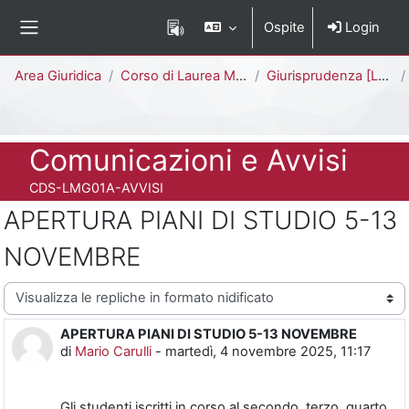
Vai al contenuto principale
Ospite
Login
Pannello laterale
Percorso della pagina
Area Giuridica
Corso di Laurea Magistrale a Ciclo Unico (5 anni)
Giurisprudenza [LMG01A - 581]
Titolo del corso
Comunicazioni e Avvisi
Codice identificativo del corso
CDS-LMG01A-AVVISI
APERTURA PIANI DI STUDIO 5-13
NOVEMBRE
Modalità visualizzazione
APERTURA PIANI DI STUDIO 5-13 NOVEMBRE
Numero di risposte: 0
di
Mario Carulli
-
martedì, 4 novembre 2025, 11:17
Gli studenti iscritti in corso al secondo, terzo, quarto