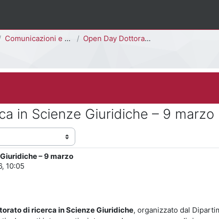
Comunicazioni e Avvisi
Open Day Dottorato di Ricerca in Scienze Giuridiche – 9 marzo
ca in Scienze Giuridiche – 9 marzo
 Giuridiche – 9 marzo
, 10:05
torato di ricerca in Scienze Giuridiche
, organizzato dal Diparti