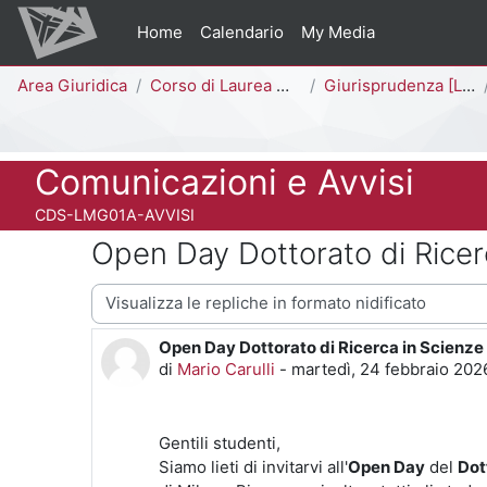
Vai al contenuto principale
Home
Calendario
My Media
Percorso della pagina
Area Giuridica
Corso di Laurea Magistrale a Ciclo Unico (5 anni)
Giurisprudenza [LMG01A - 581]
Titolo del corso
Comunicazioni e Avvisi
Codice identificativo del corso
CDS-LMG01A-AVVISI
Open Day Dottorato di Ricer
Modalità visualizzazione
Open Day Dottorato di Ricerca in Scienze
Numero di risposte: 0
di
Mario Carulli
-
martedì, 24 febbraio 2026
Gentili studenti,
Siamo lieti di invitarvi all'
Open Day
del
Dot