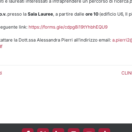
enti e laureati interessati a intraprendere un percorso di ricerca
p
p.v.
presso la
Sala Lauree
, a partire dalle
ore 10
(edificio U6, Il
seguente link:
https://forms.gle/cdpg8i19tYhbhEQU9
ttare la Dott.ssa Alessandra Pierri all'indirizzo email:
a.pierri2
df
i
CLIN