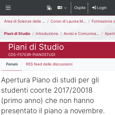
Vai al contenuto principale
Ospite
Login
Pannello laterale
Percorso della pagina
Area di Scienze della Formazione
Corso di Laurea Magistrale
Formazione e Sviluppo delle Risorse Umane [F
Piani di Studio
Introduzione
Avvisi e Comunicazioni
Apertura Piano di studi per gli studen
Titolo del corso
Piani di Studio
Codice identificativo del corso
CDS-F5703R-PIANOSTUDI
Forum
RSS feed delle discussioni
Apertura Piano di studi per gli
studenti coorte 2017/20018
(primo anno) che non hanno
presentato il piano a novembre.