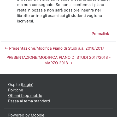
ma non consegnato. Se non si conferma il piano
resta in bozza e non sarà possibile inserire nel
libretto online gli esami cui gli studenti vogliono
iscriversi.
Permalink
← Presentazione/Modifica Piano di Studi a.a. 2016/2017
PRESENTAZIONE/MODIFICA PIANO DI STUDI 2017/2018 -
MARZO 2018 →
Ospite (
Login
)
Politiche
Ottieni l'app mobile
Passa al tema standard
Powered by
Moodle