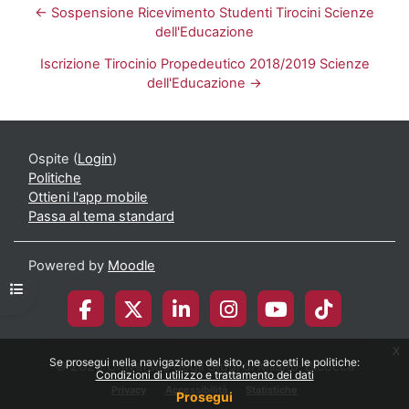
← Sospensione Ricevimento Studenti Tirocini Scienze
dell'Educazione
Iscrizione Tirocinio Propedeutico 2018/2019 Scienze
dell'Educazione →
Ospite (
Login
)
Politiche
Ottieni l'app mobile
Passa al tema standard
Powered by
Moodle
Apri indice del corso
x
Se prosegui nella navigazione del sito, ne accetti le politiche:
© 2026 Università degli Studi di Milano-Bicocca
Condizioni di utilizzo e trattamento dei dati
Privacy
Accessibilità
Statistiche
Prosegui