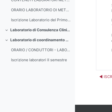
ORARIO LABORATORIO DI METODOLOGIA DELLA RICERCA PEDAGOGICA II 25-26 STUDENTI MZ
Iscrizione Laboratorio del Primo Semestre
Laboratorio di Consulenza Clinica nella Formazione: Teorie e Pratiche (prof. ssa Riva)
Minimizza
Laboratorio di coordinamento dei servizi educativi
Minimizza
ORARIO / CONDUTTORI - LABORATORIO COORDINAMENTO DEI SERVIZI EDUCATIVI 2025/2026
Iscrizione laboratori II semestre
◀︎ ISC