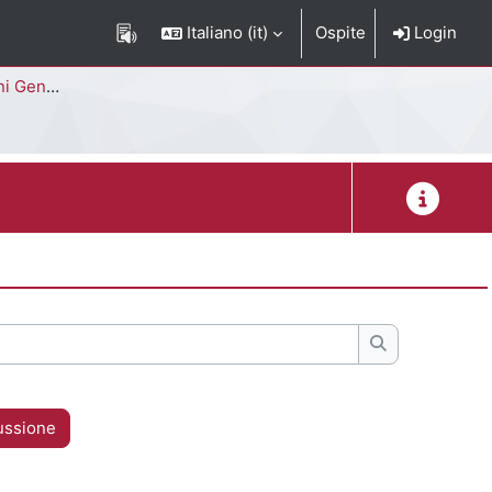
Italiano ‎(it)‎
Ospite
Login
Corso di Studi
Descrizion
Cerca nei for
ussione