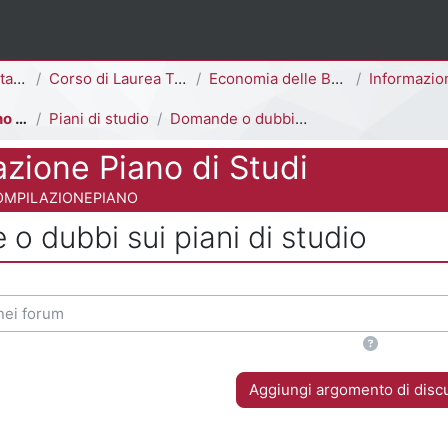
ina
Area Economico-Statistica
Corso di Laurea Triennale
Economia delle Banche, delle Assicurazioni e degli Intermediari Finanziari [E1803M]
Informazioni Generali del 
Compilazione Piano di Studi
Piani di studio
Domande o dubbi sui piani di studio
zione Piano di Studi
 del corso
OMPILAZIONEPIANO
 dubbi sui piani di studio
 criteri
i forum
Aggiungi argomento di disc