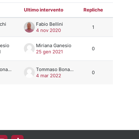
Ultimo intervento
Repliche
Azioni
 3 discussioni su 3
chi
Fabio Bellini
1
4 nov 2020
esio
Miriana Ganesio
0
1
25 gen 2021
Tommaso Bonanomi
Tommaso Bonanomi
0
4 mar 2022