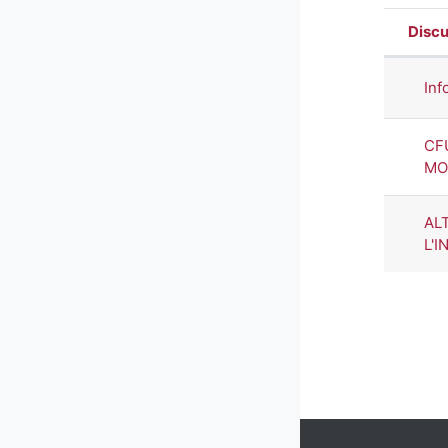
Discu
Stato
Elenc
Inf
CF
MO
AL
L'