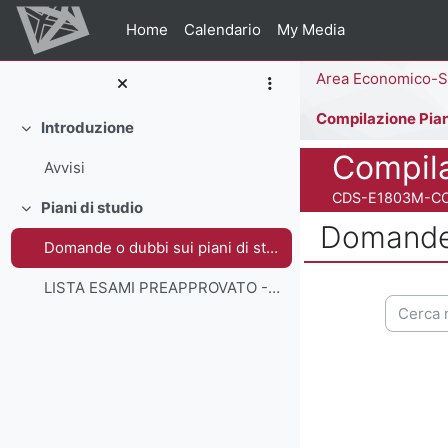
Vai al contenuto principale
Home
Calendario
My Media
Percorso della pag
Introduzione
Minimizza
Titolo del corso
Compila
Avvisi
Codice identificativo
CDS-E1803M-C
Piani di studio
Minimizza
Domande o
Domande o dubbi sui piani di studio
Aggregazione dei
LISTA ESAMI PREAPPROVATO - 24 -25
Cerca ne