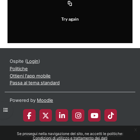
Ospite (
Login
)
Politiche
Ottieni l'app mobile
Passa al tema standard
Powered by
Moodle
Apri indice del corso
x
Se prosegui nella navigazione del sito, ne accetti le politiche:
© 2026 Università degli Studi di Milano-Bicocca
Condizioni di utilizzo e trattamento dei dati