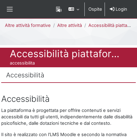
Vai al contenuto principale
Ospite
Login
Pannello laterale
Percorso della pagina
Altre attività formative
Altre attività
Accessibilità piattaforma EDU.BICOCCA (elearning.unimib.it)
Titolo del corso
Accessibilità piattaforma EDU.BICOCCA (elearning.unimib.it)
Codice identificativo del corso
accessibilita
Accessibilità
Aggregazione dei criteri
Accessibilità
La piattaforma è progettata per offrire contenuti e servizi
accessibili da tutti gli utenti, indipendentemente dalle disabilità
psicofisiche, dalle dotazioni tecniche e dal contesto.
Il sito è realizzato con l'LMS Moodle e secondo la normativa