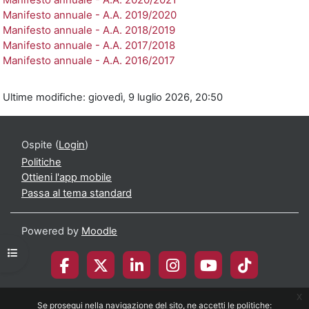
Manifesto annuale - A.A. 2019/2020
Manifesto annuale - A.A. 2018/2019
Manifesto annuale - A.A. 2017/2018
Manifesto annuale - A.A. 2016/2017
Ultime modifiche: giovedì, 9 luglio 2026, 20:50
Ospite (
Login
)
Politiche
Ottieni l'app mobile
Passa al tema standard
Powered by
Moodle
Apri indice del corso
x
Se prosegui nella navigazione del sito, ne accetti le politiche:
© 2026 Università degli Studi di Milano-Bicocca