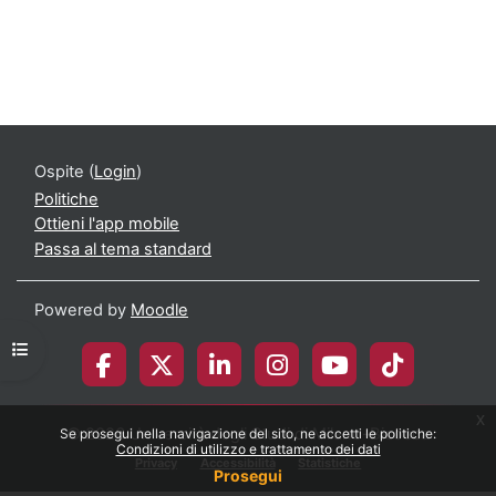
Ospite (
Login
)
Politiche
Ottieni l'app mobile
Passa al tema standard
Powered by
Moodle
Apri indice del corso
x
© 2026 Università degli Studi di Milano-Bicocca
Se prosegui nella navigazione del sito, ne accetti le politiche:
Condizioni di utilizzo e trattamento dei dati
Privacy
Accessibilità
Statistiche
Prosegui