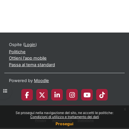
Ospite (
Login
)
Politiche
Ottieni l'app mobile
Passa al tema standard
Powered by
Moodle
Apri indice del corso
x
© 2026 Università degli Studi di Milano-Bicocca
Se prosegui nella navigazione del sito, ne accetti le politiche:
Condizioni di utilizzo e trattamento dei dati
Privacy
Accessibilità
Statistiche
Prosegui