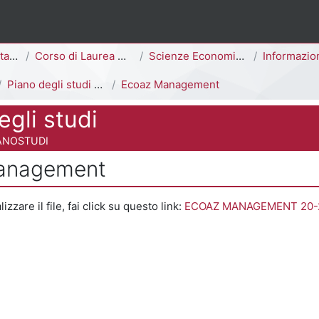
ina
Area Economico-Statistica
Corso di Laurea Magistrale
Scienze Economico-Aziendali [F7703M - F7701M]
Informazioni Generali del 
Piano degli studi a.a. 2020-2021
Ecoaz Management
egli studi
 del corso
ANOSTUDI
anagement
 criteri
izzare il file, fai click su questo link:
ECOAZ MANAGEMENT 20-2