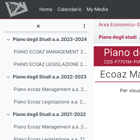
LISTA ESAMI A SCELTA - Piano preapprovato
Vai al contenuto principale
Home
Calendario
My Media
Piano Ecoaz Management 2024-2025
Percorso della pag
Piano Ecoaz Legislazione 2024-2025
Piano degli studi
Piano degli Studi a.a. 2023-2024
Minimizza
Titolo del corso
Piano d
PIANO ECOAZ MANAGEMENT 2023-24.
Codice identificativo
CDS-F7701M-PI
PIANO ECOAZ LEGISLAZIONE 2023-24
Ecoaz M
Piano degli Studi a.a. 2022-2023
Minimizza
Aggregazione dei
Piano ecoaz Management a.a. 22-23
Per visual
Piano Ecoaz Legislazione a.a. 22-23
Piano degli Studi a.a. 2021-2022
Minimizza
Piano Ecoaz Management a.a. 21-22
Piano Ecoaz Legislazione a.a. 21-22