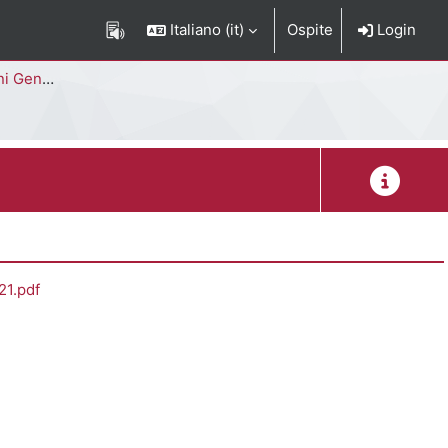
Italiano ‎(it)‎
Ospite
Login
Corso di Studi
Descrizion
1.pdf