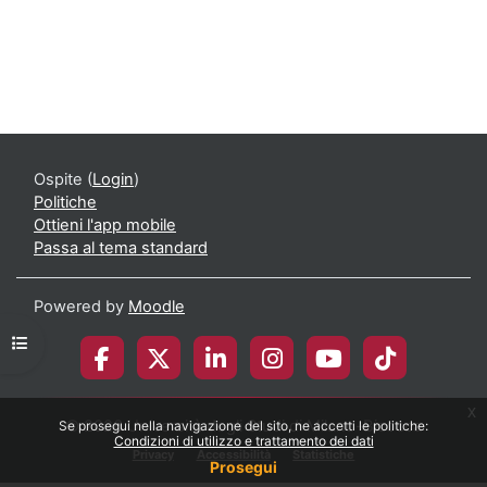
Ospite (
Login
)
Politiche
Ottieni l'app mobile
Passa al tema standard
Powered by
Moodle
Apri indice del corso
x
© 2026 Università degli Studi di Milano-Bicocca
Se prosegui nella navigazione del sito, ne accetti le politiche:
Condizioni di utilizzo e trattamento dei dati
Privacy
Accessibilità
Statistiche
Prosegui