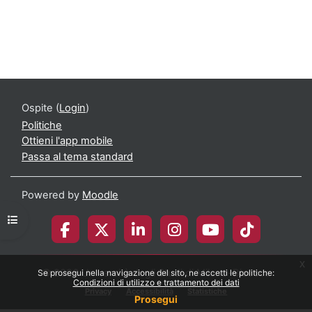
Ospite (
Login
)
Politiche
Ottieni l'app mobile
Passa al tema standard
Powered by
Moodle
Apri indice del corso
x
© 2026 Università degli Studi di Milano-Bicocca
Se prosegui nella navigazione del sito, ne accetti le politiche:
Condizioni di utilizzo e trattamento dei dati
Privacy
Accessibilità
Statistiche
Prosegui