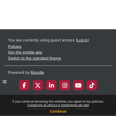
You are currently using guest access (
Log in
)
Policies
Get the mobile app
Switch to the standard theme
Powered by
Moodle
Open course index
x
© 2026 Università degli Studi di Milano-Bicocca
If you continue browsing this website, you agree to our policies:
Condizioni di utilizzo e trattamento dei dati
Privacy policy
Accessibility
Statistics
Continue