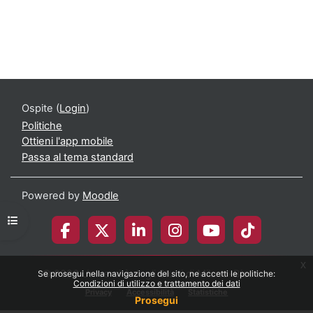
Ospite (
Login
)
Politiche
Ottieni l'app mobile
Passa al tema standard
Powered by
Moodle
Apri indice del corso
x
© 2026 Università degli Studi di Milano-Bicocca
Se prosegui nella navigazione del sito, ne accetti le politiche:
Condizioni di utilizzo e trattamento dei dati
Privacy
Accessibilità
Statistiche
Prosegui