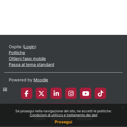
Ospite (
Login
)
Politiche
Ottieni l'app mobile
Passa al tema standard
Powered by
Moodle
Apri indice del corso
x
© 2026 Università degli Studi di Milano-Bicocca
Se prosegui nella navigazione del sito, ne accetti le politiche:
Condizioni di utilizzo e trattamento dei dati
Privacy
Accessibilità
Statistiche
Prosegui